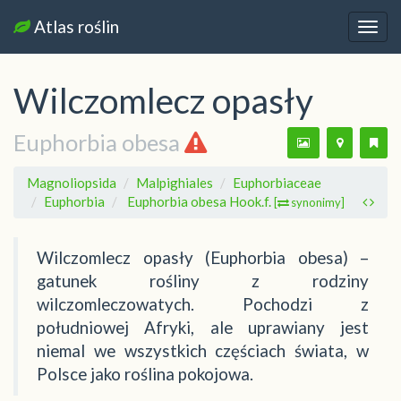
Atlas roślin
Nawi
Wilczomlecz opasły
Euphorbia obesa
Magnoliopsida
Malpighiales
Euphorbiaceae
Euphorbia
Euphorbia obesa Hook.f.
[
synonimy]
Wilczomlecz opasły (Euphorbia obesa) –
gatunek rośliny z rodziny
wilczomleczowatych. Pochodzi z
południowej Afryki, ale uprawiany jest
niemal we wszystkich częściach świata, w
Polsce jako roślina pokojowa.