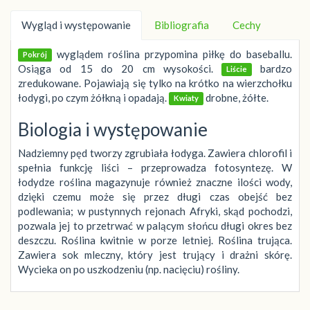
Wygląd i występowanie
Bibliografia
Cechy
wyglądem roślina przypomina piłkę do baseballu.
Pokrój
Osiąga od 15 do 20 cm wysokości.
bardzo
Liście
zredukowane. Pojawiają się tylko na krótko na wierzchołku
łodygi, po czym żółkną i opadają.
drobne, żółte.
Kwiaty
Biologia i występowanie
Nadziemny pęd tworzy zgrubiała łodyga. Zawiera chlorofil i
spełnia funkcję liści – przeprowadza fotosyntezę. W
łodydze roślina magazynuje również znaczne ilości wody,
dzięki czemu może się przez długi czas obejść bez
podlewania; w pustynnych rejonach Afryki, skąd pochodzi,
pozwala jej to przetrwać w palącym słońcu długi okres bez
deszczu. Roślina kwitnie w porze letniej. Roślina trująca.
Zawiera sok mleczny, który jest trujący i drażni skórę.
Wycieka on po uszkodzeniu (np. nacięciu) rośliny.