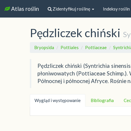
Atlas roślin
Zidentyfikuj roślinę
Indeksy roślin
Pędzliczek chiński
Sy
Bryopsida
Pottiales
Pottiaceae
Syntrichi
Pędzliczek chiński (Syntrichia sinens
płoniwowatych (Pottiaceae Schimp.). W
Północnej i północnej Afryce. Rośnie na
Wygląd i występowanie
Bibliografia
Cec