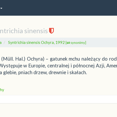
ntrichia sinensis
a
Syntrichia sinensis Ochyra, 1992
[
synonimy]
is (Müll. Hal.) Ochyra) – gatunek mchu należący do rod
ystępuje w Europie, centralnej i północnej Azji, Ame
 glebie, pniach drzew, drewnie i skałach.
hy