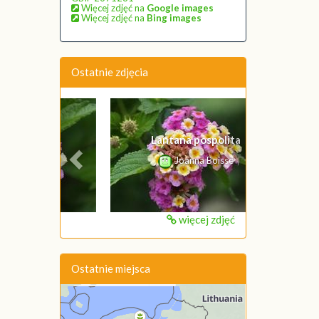
Więcej zdjęć na
Google images
Więcej zdjęć na
Bing images
Ostatnie zdjęcia
Poprzednie
Następne
Lantana pospolita
Joanna Boisse
więcej zdjęć
Ostatnie miejsca