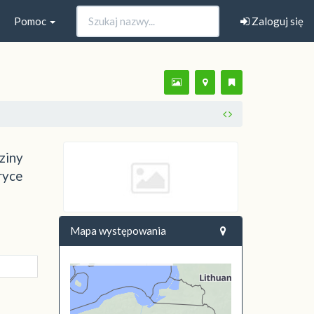
Pomoc
Zaloguj się
ziny
ryce
Mapa występowania