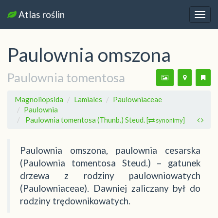
Atlas roślin
Nawi
Paulownia omszona
Paulownia tomentosa
Magnoliopsida
Lamiales
Paulowniaceae
Paulownia
Paulownia tomentosa (Thunb.) Steud.
[
synonimy]
Paulownia omszona, paulownia cesarska
(Paulownia tomentosa Steud.) – gatunek
drzewa z rodziny paulowniowatych
(Paulowniaceae). Dawniej zaliczany był do
rodziny trędownikowatych.