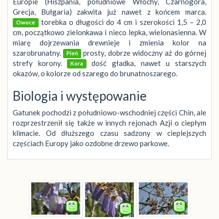
Europie (Hiszpania, południowe Włochy, Czarnogóra,
Grecja, Bułgaria) zakwita już nawet z końcem marca.
torebka o długości do 4 cm i szerokości 1,5 – 2,0
Owoce
cm, początkowo zielonkawa i nieco lepka, wielonasienna. W
miarę dojrzewania drewnieje i zmienia kolor na
szarobrunatny.
prosty, dobrze widoczny aż do górnej
Pień
strefy korony.
dość gładka, nawet u starszych
Kora
okazów, o kolorze od szarego do brunatnoszarego.
Biologia i występowanie
Gatunek pochodzi z południowo-wschodniej części Chin, ale
rozprzestrzenił się także w innych rejonach Azji o ciepłym
klimacie. Od dłuższego czasu sadzony w cieplejszych
częściach Europy jako ozdobne drzewo parkowe.