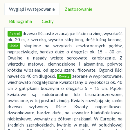
Wygląd i występowanie
Zastosowanie
Bibliografia
Cechy
drzewo liściaste zrzucające liście na zimę, wysokość
Pokrój
ok. 20 m, z szeroką, wysoko sklepioną, dość luźną koroną.
skupione na szczytach zeszłorocznych pędów,
Liście
naprzeciwległe, bardzo duże o długości ok. 15 – 30 cm.
Owalne, u nasady wcięte sercowate, całobrzegie. Z
wierzchu matowe, ciemnozielone i aksamitne, pokryte
krótkim włosiem, od spodu szare, filcowate. Ogonki liści
nawet do 40 cm długości.
zebrane w wyprostowane,
Kwiaty
wiechowato rozgałęzione kwiatostany o wysokości ok. 40
cm z gałązkami bocznymi o długości 5 – 15 cm. Pączki
kwiatowe są rudobrunatne lub brunatnoczerwone,
owłosione, w tej postaci zimują. Kwiaty rozwijają się zanim
drzewo wytworzy liście. Kwiaty naparstkowo-
dzwonkowate, bardzo duże, na zewnątrz bladofioletowo-
niebieskawe, wewnątrz z żółtymi prążkami. W Europie, na
średnich szerokościach, kwitnie w maju. W południowej