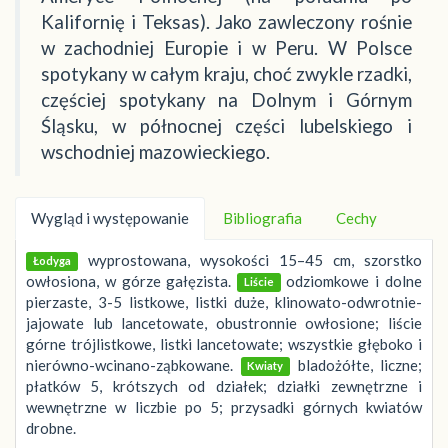
Kalifornię i Teksas). Jako zawleczony rośnie
w zachodniej Europie i w Peru. W Polsce
spotykany w całym kraju, choć zwykle rzadki,
częściej spotykany na Dolnym i Górnym
Śląsku, w północnej części lubelskiego i
wschodniej mazowieckiego.
Wygląd i występowanie
Bibliografia
Cechy
wyprostowana, wysokości 15–45 cm, szorstko
Łodyga
owłosiona, w górze gałęzista.
odziomkowe i dolne
Liście
pierzaste, 3-5 listkowe, listki duże, klinowato-odwrotnie-
jajowate lub lancetowate, obustronnie owłosione; liście
górne trójlistkowe, listki lancetowate; wszystkie głęboko i
nierówno-wcinano-ząbkowane.
bladożółte, liczne;
Kwiaty
płatków 5, krótszych od działek; działki zewnętrzne i
wewnętrzne w liczbie po 5; przysadki górnych kwiatów
drobne.