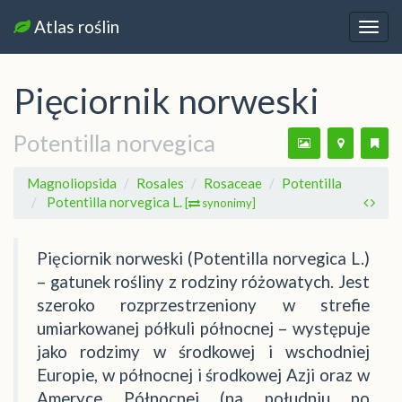
Atlas roślin
Nawi
Pięciornik norweski
Potentilla norvegica
Magnoliopsida
Rosales
Rosaceae
Potentilla
Potentilla norvegica L.
[
synonimy]
Pięciornik norweski (Potentilla norvegica L.)
– gatunek rośliny z rodziny różowatych. Jest
szeroko rozprzestrzeniony w strefie
umiarkowanej półkuli północnej – występuje
jako rodzimy w środkowej i wschodniej
Europie, w północnej i środkowej Azji oraz w
Ameryce Północnej (na południu po