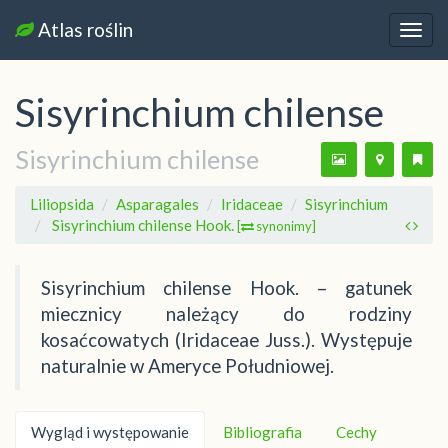
Atlas roślin
Nawi
Sisyrinchium chilense
Sisyrinchium chilense
Liliopsida
Asparagales
Iridaceae
Sisyrinchium
Sisyrinchium chilense Hook.
[
synonimy]
Sisyrinchium chilense Hook. – gatunek
miecznicy należący do rodziny
kosaćcowatych (Iridaceae Juss.). Występuje
naturalnie w Ameryce Południowej.
Wygląd i występowanie
Bibliografia
Cechy