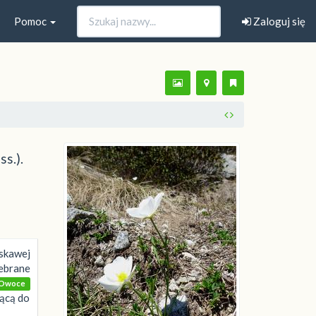
Pomoc
Zaloguj się
s.).
skawej
ebrane
Owoce
jącą do