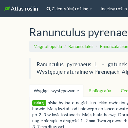
Atlas roślin
Zidentyfikuj roślinę
Indeksy roślin
Ranunculus pyrenae
Magnoliopsida
Ranunculales
Ranunculacea
Ranunculus pyrenaeus L. – gatunek 
Występuje naturalnie w Pirenejach, Al
Wygląd i występowanie
Bibliografia
Cec
niska bylina o nagich lub lekko owłosio
Pokrój
barwie. Mają kształt od liniowego do lancetowateg
po 2–3 w kwiatostanach. Mają białą barwę. Doras
nagie niełupki o długości 1–2 mm. Tworzą owoc zbi
3–7 mm długości.