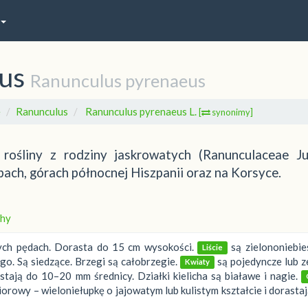
us
Ranunculus pyrenaeus
e
Ranunculus
Ranunculus pyrenaeus L.
[
synonimy]
rośliny z rodziny jaskrowatych (Ranunculaceae Jus
pach, górach północnej Hiszpanii oraz na Korsyce.
hy
nych pędach. Dorasta do 15 cm wysokości.
są zielononiebie
Liście
o. Są siedzące. Brzegi są całobrzegie.
są pojedyncze lub z
Kwiaty
tają do 10–20 mm średnicy. Działki kielicha są białawe i nagie.
orowy – wieloniełupkę o jajowatym lub kulistym kształcie i dorasta