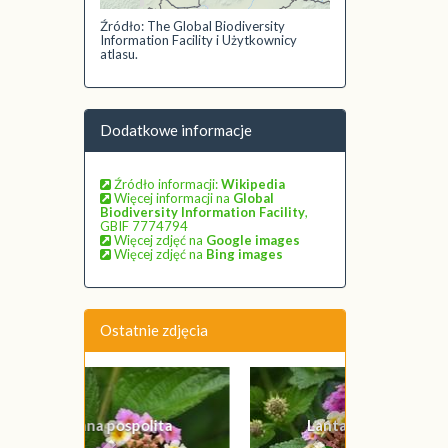
Źródło: The Global Biodiversity
Information Facility i Użytkownicy
atlasu.
Dodatkowe informacje
Źródło informacji:
Wikipedia
Więcej informacji na
Global
Biodiversity Information Facility
,
GBIF 7774794
Więcej zdjęć na
Google images
Więcej zdjęć na
Bing images
Ostatnie zdjęcia
Poprzednie
Następne
Lantana pospolita