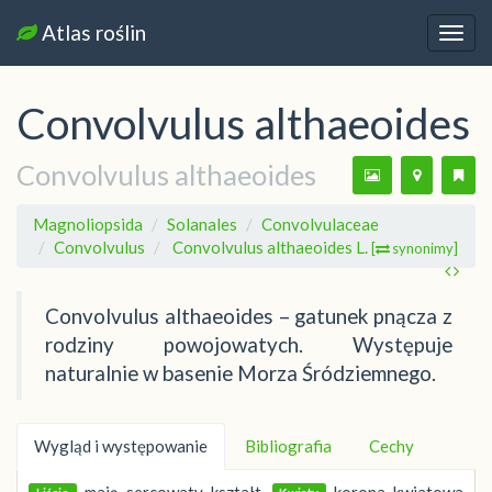
Atlas roślin
Nawi
Convolvulus althaeoides
Convolvulus althaeoides
Magnoliopsida
Solanales
Convolvulaceae
Convolvulus
Convolvulus althaeoides L.
[
synonimy]
Convolvulus althaeoides – gatunek pnącza z
rodziny powojowatych. Występuje
naturalnie w basenie Morza Śródziemnego.
Wygląd i występowanie
Bibliografia
Cechy
mają sercowaty kształt.
korona kwiatowa