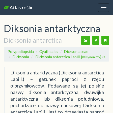
Atlas roślin
Nawi
Diksonia antarktyczna
Dicksonia antarctica
Polypodiopsida
Cyatheales
Dicksoniaceae
Dicksonia
Dicksonia antarctica Labill.
[
synonimy]
Diksonia antarktyczna (Dicksonia antarctica
Labill.) – gatunek paproci z rzędu
olbrzymkowców. Podawane są jej polskie
nazwy diksonia antarktyczna, dwuwijka
antarktyczna lub diksonia południowa,
pochodzące od nazwy naukowej Dicksonia
antarctica Labill. Jest to drzewiasta paproć