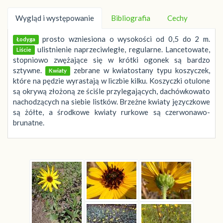
Wygląd i występowanie
Bibliografia
Cechy
prosto wzniesiona o wysokości od 0,5 do 2 m.
Łodyga
ulistnienie naprzeciwległe, regularne. Lancetowate,
Liście
stopniowo zwężające się w krótki ogonek są bardzo
sztywne.
zebrane w kwiatostany typu koszyczek,
Kwiaty
które na pędzie wyrastają w liczbie kilku. Koszyczki otulone
są okrywą złożoną ze ściśle przylegających, dachówkowato
nachodzących na siebie listków. Brzeżne kwiaty języczkowe
są żółte, a środkowe kwiaty rurkowe są czerwonawo-
brunatne.