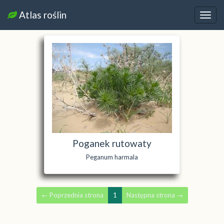
Atlas roślin
Nawi
Poganek rutowaty
Peganum harmala
←
Poprzednia strona
1
Następna strona
→