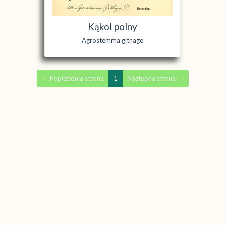
Kąkol polny
Agrostemma githago
←
Poprzednia strona
1
Następna strona
→