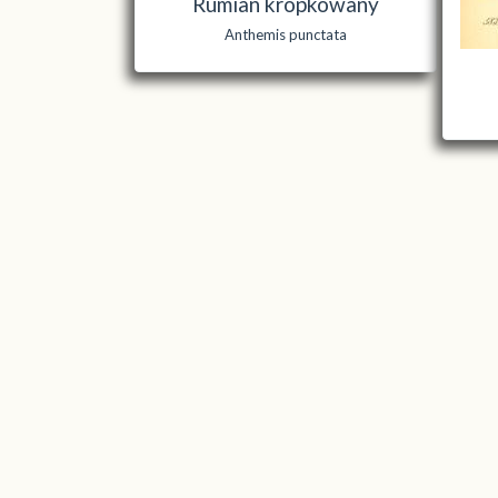
Rumian kropkowany
Anthemis punctata