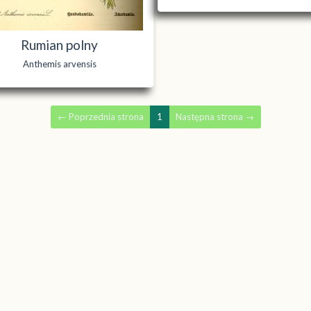
Rumian polny
Anthemis arvensis
←
Poprzednia strona
1
Następna strona
→