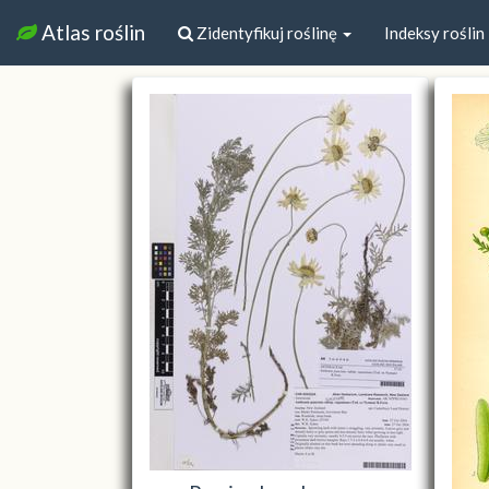
Atlas roślin
Zidentyfikuj roślinę
Indeksy roślin