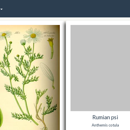
Rumian psi
Anthemis cotula