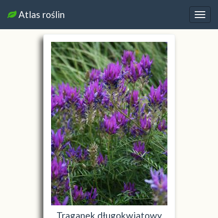
Atlas roślin
Nawi
Traganek długokwiatowy