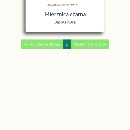
Mierznica czarna
Ballota nigra
←
Poprzednia strona
1
Następna strona
→