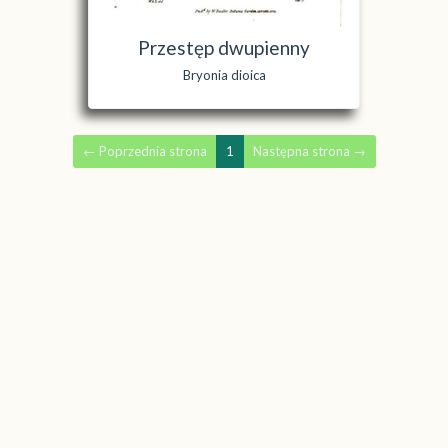
Przestęp dwupienny
Bryonia dioica
←
Poprzednia strona
1
Następna strona
→