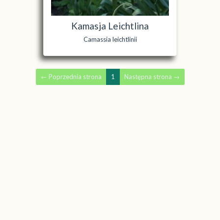
Kamasja Leichtlina
Camassia leichtlinii
←
Poprzednia strona
1
Następna strona
→