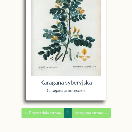
Karagana syberyjska
Caragana arborescens
←
Poprzednia strona
1
Następna strona
→