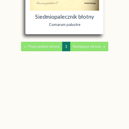
Siedmiopalecznik błotny
Comarum palustre
←
Poprzednia strona
1
Następna strona
→