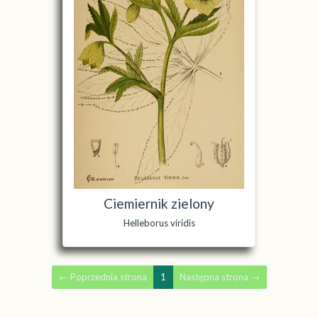
Ciemiernik zielony
Helleborus viridis
←
Poprzednia strona
1
Następna strona
→