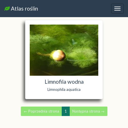
Atlas roślin
Nawi
Limnofila wodna
Limnophila aquatica
←
Poprzednia strona
1
Następna strona
→