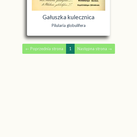
Gałuszka kulecznica
Pilularia globulifera
←
Poprzednia strona
1
Następna strona
→