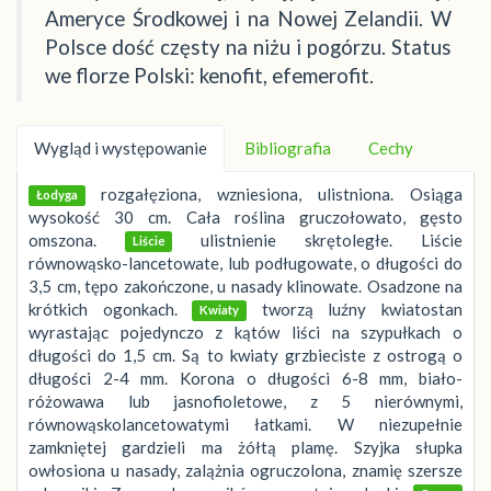
Ameryce Środkowej i na Nowej Zelandii. W
Polsce dość częsty na niżu i pogórzu. Status
we florze Polski: kenofit, efemerofit.
Wygląd i występowanie
Bibliografia
Cechy
rozgałęziona, wzniesiona, ulistniona. Osiąga
Łodyga
wysokość 30 cm. Cała roślina gruczołowato, gęsto
omszona.
ulistnienie skrętoległe. Liście
Liście
równowąsko-lancetowate, lub podługowate, o długości do
3,5 cm, tępo zakończone, u nasady klinowate. Osadzone na
krótkich ogonkach.
tworzą luźny kwiatostan
Kwiaty
wyrastając pojedynczo z kątów liści na szypułkach o
długości do 1,5 cm. Są to kwiaty grzbieciste z ostrogą o
długości 2-4 mm. Korona o długości 6-8 mm, biało-
różowawa lub jasnofioletowe, z 5 nierównymi,
równowąskolancetowatymi łatkami. W niezupełnie
zamkniętej gardzieli ma żółtą plamę. Szyjka słupka
owłosiona u nasady, zalążnia ogruczolona, znamię szersze