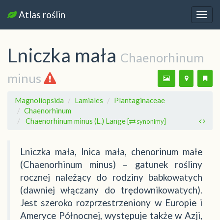
Atlas roślin
Nawi
Lniczka mała
Chaenorhinum
minus
Magnoliopsida
Lamiales
Plantaginaceae
Chaenorhinum
Chaenorhinum minus (L.) Lange
[
synonimy]
Lniczka mała, lnica mała, chenorinum małe
(Chaenorhinum minus) – gatunek rośliny
rocznej należący do rodziny babkowatych
(dawniej włączany do trędownikowatych).
Jest szeroko rozprzestrzeniony w Europie i
Ameryce Północnej, występuje także w Azji,