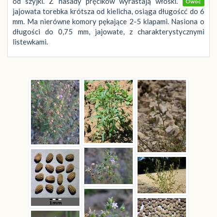
od szyjki. Z nasady pręcików wyrastają włoski.
Owoc
jajowata torebka krótsza od kielicha, osiąga długoścć do 6
mm. Ma nierówne komory pękające 2-5 klapami. Nasiona o
długości do 0,75 mm, jajowate, z charakterystycznymi
listewkami.