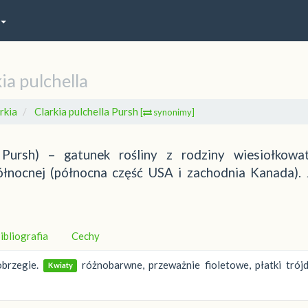
ia pulchella
rkia
Clarkia pulchella Pursh
[
synonimy]
a Pursh) – gatunek rośliny z rodziny wiesiołkowa
łnocnej (północna część USA i zachodnia Kanada). 
ibliografia
Cechy
brzegie.
różnobarwne, przeważnie fioletowe, płatki trójd
Kwiaty