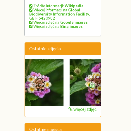
Źródło informacji:
Wikipedia
Więcej informacji na
Global
Biodiversity Information Facility
,
GBIF 5420982
Więcej zdjęć na
Google images
Więcej zdjęć na
Bing images
Ostatnie zdjęcia
Poprzednie
Następne
Lantana pospolita
Joanna Boisse
więcej zdjęć
Ostatnie miejsca