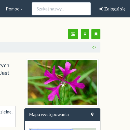
Pomoc
Zaloguj się
tych
Jest
zielne.
Mapa występowania