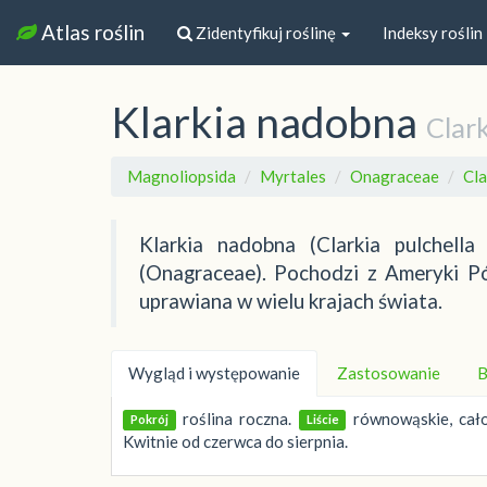
Atlas roślin
Zidentyfikuj roślinę
Indeksy roślin
Klarkia nadobna
Clark
Magnoliopsida
Myrtales
Onagraceae
Cla
Klarkia nadobna (Clarkia pulchell
(Onagraceae). Pochodzi z Ameryki Pó
uprawiana w wielu krajach świata.
Wygląd i występowanie
Zastosowanie
B
roślina roczna.
równowąskie, cało
Pokrój
Liście
Kwitnie od czerwca do sierpnia.