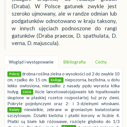
(Draba). W Polsce gatunek zwykle jest
szeroko ujmowany, ale w randze odmian lub
podgatunków odnotowano w kraju taksony,
w innych ujęciach podnoszone do rangi
gatunków (Draba praecox, D. spathulata, D.
verna, D. majuscula).
Wygląd i występowanie
Bibliografia
Cechy
drobna roślina zielna o wysokości od 2 do zwykle 10
Pokrój
cm, rzadko do 15 cm.
niepozorna, bezlistna, u dołu
Łodyga
lekko owłosiona, nierzadko z nasady pędu wyrasta kilka
łodyg.
liście lancetowatojajowate lub łopatkowate
Liście
skupione w płaskiej rozetce rozpostartej tuż przy ziemi.
Pokryte pojedynczymi oraz 2- i 3-dzielnymi włoskami.
niewielkie, zebrane w groniastym kwiatostanie
Kwiaty
szczytowym. Działki kielicha i płatki korony w liczbie 4.
Płatki są białe lub różowawe, rozcięte głęboko do 1/3