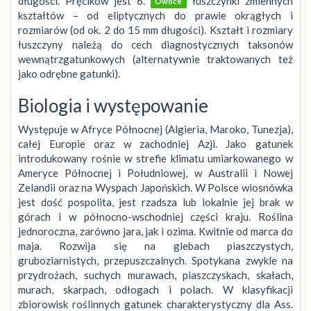
długości. Pręcików jest 6.
łuszczynki zmiennych
Owoce
kształtów – od eliptycznych do prawie okrągłych i
rozmiarów (od ok. 2 do 15 mm długości). Kształt i rozmiary
łuszczyny należą do cech diagnostycznych taksonów
wewnątrzgatunkowych (alternatywnie traktowanych też
jako odrębne gatunki).
Biologia i występowanie
Występuje w Afryce Północnej (Algieria, Maroko, Tunezja),
całej Europie oraz w zachodniej Azji. Jako gatunek
introdukowany rośnie w strefie klimatu umiarkowanego w
Ameryce Północnej i Południowej, w Australii i Nowej
Zelandii oraz na Wyspach Japońskich. W Polsce wiosnówka
jest dość pospolita, jest rzadsza lub lokalnie jej brak w
górach i w północno-wschodniej części kraju. Roślina
jednoroczna, zarówno jara, jak i ozima. Kwitnie od marca do
maja. Rozwija się na glebach piaszczystych,
gruboziarnistych, przepuszczalnych. Spotykana zwykle na
przydrożach, suchych murawach, piaszczyskach, skałach,
murach, skarpach, odłogach i polach. W klasyfikacji
zbiorowisk roślinnych gatunek charakterystyczny dla Ass.