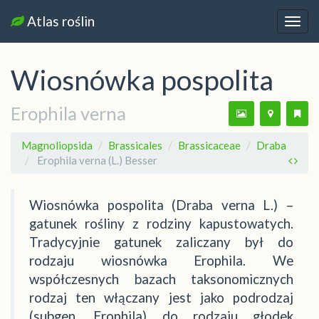
Atlas roślin
Nawi
Wiosnówka pospolita
Erophila verna
Magnoliopsida
Brassicales
Brassicaceae
Draba
Erophila verna (L.) Besser
Wiosnówka pospolita (Draba verna L.) –
gatunek rośliny z rodziny kapustowatych.
Tradycyjnie gatunek zaliczany był do
rodzaju wiosnówka Erophila. We
współczesnych bazach taksonomicznych
rodzaj ten włączany jest jako podrodzaj
(subgen. Erophila) do rodzaju głodek