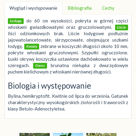
Wygląd i występowanie
Bibliografia
Cechy
do 60 cm wysokości, pokryta w górnej części
Łodyga
włoskami gwiazdkowatymi oraz gruczołowatymi.
Liście
liści odziomkowych brak. Liście łodygowe podłużnie
jajowatolancetowate, skrzypcowate, obejmujące uszkami
łodygę.
zebrane w koszyczki długości około 10 mm,
Kwiaty
pokryte włoskami gruczołowymi. Szypułki ogruczolone.
Łuski okrywy koszyczka ustawione dachówkowato w wielu
szeregach.
brunatna niełupka z dwurzędowym
Owoc
puchem kielichowym z włoskami nierównej długości.
Biologia i występowanie
Bylina, hemikryptofit. Kwitnie od lipca do września. Gatunek
charakterystyczny wysokogórskich ziołorośli i traworośli z
klasy Betulo-Adenoctyletea.