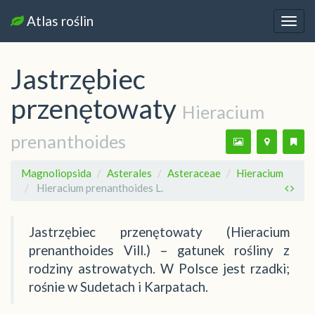
Atlas roślin
Nawi
Jastrzębiec
przenętowaty
Hieracium
prenanthoides
Magnoliopsida
Asterales
Asteraceae
Hieracium
Hieracium prenanthoides L.
Jastrzębiec przenętowaty (Hieracium
prenanthoides Vill.) – gatunek rośliny z
rodziny astrowatych. W Polsce jest rzadki;
rośnie w Sudetach i Karpatach.