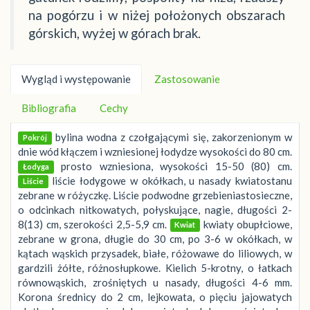
na pogórzu i w niżej położonych obszarach
górskich, wyżej w górach brak.
Wygląd i występowanie
Zastosowanie
Bibliografia
Cechy
bylina wodna z czołgającymi się, zakorzenionym w
Pokrój
dnie wód kłączem i wzniesionej łodydze wysokości do 80 cm.
prosto wzniesiona, wysokości 15-50 (80) cm.
Łodyga
liście łodygowe w okółkach, u nasady kwiatostanu
Liście
zebrane w różyczkę. Liście podwodne grzebieniastosieczne,
o odcinkach nitkowatych, połyskujące, nagie, długości 2-
8(13) cm, szerokości 2,5-5,9 cm.
kwiaty obupłciowe,
Kwiat
zebrane w grona, długie do 30 cm, po 3-6 w okółkach, w
kątach wąskich przysadek, białe, różowawe do liliowych, w
gardzili żółte, różnosłupkowe. Kielich 5-krotny, o łatkach
równowąskich, zrośniętych u nasady, długości 4-6 mm.
Korona średnicy do 2 cm, lejkowata, o pięciu jajowatych