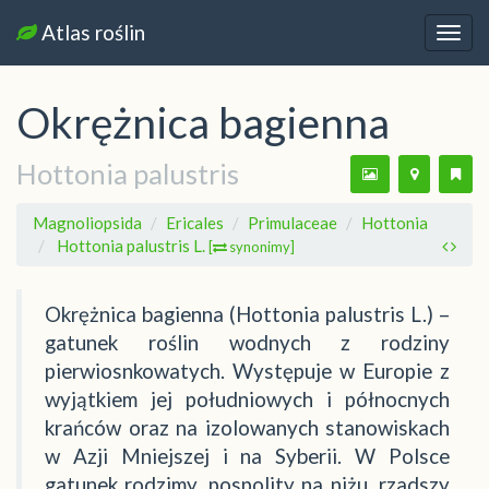
Atlas roślin
Nawi
Okrężnica bagienna
Hottonia palustris
Magnoliopsida
Ericales
Primulaceae
Hottonia
Hottonia palustris L.
[
synonimy]
Okrężnica bagienna (Hottonia palustris L.) –
gatunek roślin wodnych z rodziny
pierwiosnkowatych. Występuje w Europie z
wyjątkiem jej południowych i północnych
krańców oraz na izolowanych stanowiskach
w Azji Mniejszej i na Syberii. W Polsce
gatunek rodzimy, pospolity na niżu, rzadszy