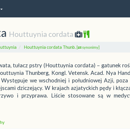
ta
Houttuynia cordata
uttuynia
Houttuynia cordata Thunb.
[
synonimy]
wata, tułacz pstry (Houttuynia cordata) – gatunek rośl
outtuynia Thunberg, Kongl. Vetensk. Acad. Nya Handl
 Występuje we wschodniej i południowej Azji, poza
jscami dziczejący. W krajach azjatyckich pędy i kłącza
rzywo i przyprawa. Liście stosowane są w medyc
hy