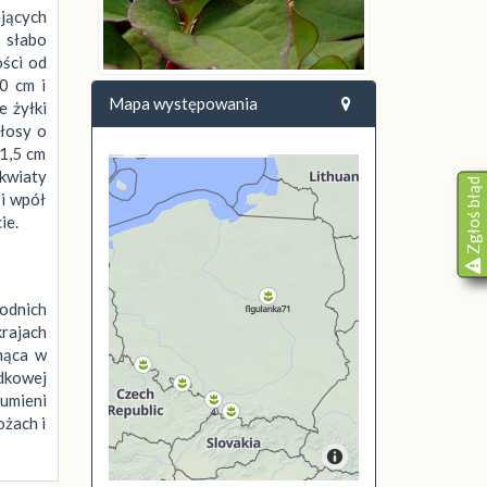
ających
b słabo
ości od
0 cm i
Mapa występowania
 żyłki
łosy o
–1,5 cm
 kwiaty
Zgłoś błąd
 i wpół
ie.
hodnich
krajach
nąca w
dkowej
rumieni
ożach i