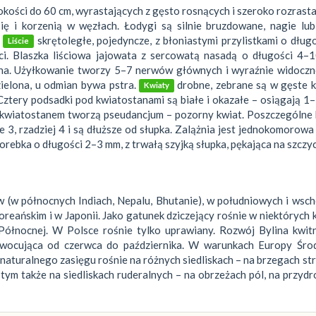
kości do 60 cm, wyrastających z gęsto rosnących i szeroko rozrast
się i korzenią w węzłach. Łodygi są silnie bruzdowane, nagie lu
skrętoległe, pojedyncze, z błoniastymi przylistkami o dług
Liście
i. Blaszka liściowa jajowata z sercowatą nasadą o długości 4–1
ona. Użyłkowanie tworzy 5–7 nerwów głównych i wyraźnie widoczne
ielona, u odmian bywa pstra.
drobne, zebrane są w gęste k
Kwiaty
 Cztery podsadki pod kwiatostanami są białe i okazałe – osiągają 1
 z kwiatostanem tworzą pseudancjum – pozorny kwiat. Poszczególne
e 3, rzadziej 4 i są dłuższe od słupka. Zalążnia jest jednokomorowa
orebka o długości 2–3 mm, z trwałą szyjką słupka, pękająca na szczyc
w (w północnych Indiach, Nepalu, Bhutanie), w południowych i wsc
reańskim i w Japonii. Jako gatunek dziczejący rośnie w niektórych 
Północnej. W Polsce rośnie tylko uprawiany. Rozwój Bylina kwit
, owocująca od czerwca do października. W warunkach Europy Śro
 naturalnego zasięgu rośnie na różnych siedliskach – na brzegach st
 tym także na siedliskach ruderalnych – na obrzeżach pól, na przydr