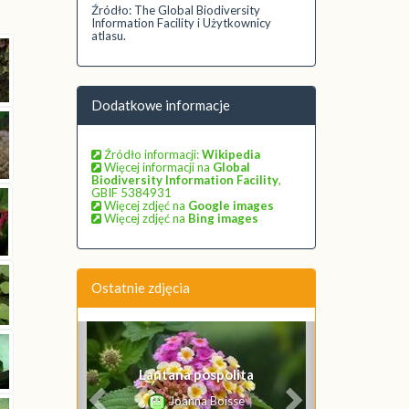
Źródło: The Global Biodiversity
Information Facility i Użytkownicy
atlasu.
Dodatkowe informacje
Źródło informacji:
Wikipedia
Więcej informacji na
Global
Biodiversity Information Facility
,
GBIF 5384931
Więcej zdjęć na
Google images
Więcej zdjęć na
Bing images
Ostatnie zdjęcia
Poprzednie
Następne
Lantana pospolita
Joanna Boisse