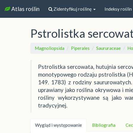
Atlas roślin
Zidentyfikuj roślinę
Indeksy roślin
Pstrolistka sercowa
Magnoliopsida
Piperales
Saururaceae
Ho
Pstrolistka sercowata, hutujnia serco
monotypowego rodzaju pstrolistka (H
149. 1783) z rodziny saururowatych.
uprawiany jako roślina okrywowa i mie
rośliny wykorzystywane są jako wa
tradycyjnej.
Wygląd i występowanie
Bibliografia
Cec