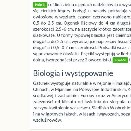
roślina zielna o pędach nadziemnych o wyso
Pokrój
się cienkich kłączy. Łodygi u nasady pokładają 
owłosione w węzłach, czasem czerwono nabiegłe.
0,5 do 2,5 cm. Ogonek liściowy do 4 cm długośc
szerokości 2,5–6 cm, na szczycie krótko zaostrz
siatkowate. U formy typowej blaszka jest ciemnoz
długości do 2,5 cm, wyrastające naprzeciw liścia.
długości i 0,5–0,7 cm szerokości. Podsadki wraz
są pozbawione okwiatu. Pręciki występują w liczbi
dolna, tworzona jest przez 3 owocolistki.
t
Owoce
Biologia i występowanie
Gatunek występuje naturalnie w rejonie Himalajó
Chinach, w Mjanmie, na Półwyspie Indochińskim, Ko
środkowej i zachodniej Europy oraz w Ameryce 
zależności od klimatu od kwietnia do sierpnia
zaczyna kwitnienie w czerwcu. Siedlisko W obrębie
i na wilgotnych łąkach, w lasach i wąwozach, poza
wzdłuż rowów.