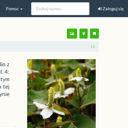
Pomoc
Zaloguj się
in z
. 4:
 tym
 tej
ynie