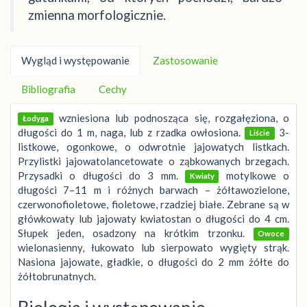
zmienna morfologicznie.
Wygląd i występowanie
Zastosowanie
Bibliografia
Cechy
wzniesiona lub podnosząca się, rozgałęziona, o
Łodyga
długości do 1 m, naga, lub z rzadka owłosiona.
3-
Liście
listkowe, ogonkowe, o odwrotnie jajowatych listkach.
Przylistki jajowatolancetowate o ząbkowanych brzegach.
Przysadki o długości do 3 mm.
motylkowe o
Kwiaty
długości 7–11 m i różnych barwach – żółtawozielone,
czerwonofioletowe, fioletowe, rzadziej białe. Zebrane są w
główkowaty lub jajowaty kwiatostan o długości do 4 cm.
Słupek jeden, osadzony na krótkim trzonku.
Owoce
wielonasienny, łukowato lub sierpowato wygięty strąk.
Nasiona jajowate, gładkie, o długości do 2 mm żółte do
żółtobrunatnych.