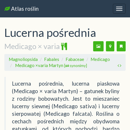
Atlas roślin
Nawi
Lucerna pośrednia
Medicago × varia
Magnoliopsida
Fabales
Fabaceae
Medicago
Medicago ×varia Martyn
[
synonimy]
Lucerna pośrednia, lucerna piaskowa
(Medicago × varia Martyn) – gatunek byliny
z rodziny bobowatych. Jest to mieszaniec
lucerny siewnej (Medicago sativa) i lucerny
sierpowatej (Medicago falcata). Roślina o
cechach pośrednich między obydwoma
gatunkami, od których pochodzi, bardzo