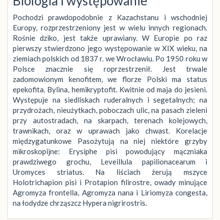
Biologia i występowanie
Pochodzi prawdopodobnie z Kazachstanu i wschodniej
Europy, rozprzestrzeniony jest w wielu innych regionach.
Rośnie dziko, jest także uprawiany. W Europie po raz
pierwszy stwierdzono jego występowanie w XIX wieku, na
ziemiach polskich od 1837 r. we Wrocławiu. Po 1950 roku w
Polsce znacznie się roprzestrzenił. Jest trwale
zadomowionym kenofitem, we florze Polski ma status
epekofita. Bylina, hemikryptofit. Kwitnie od maja do jesieni.
Występuje na siedliskach ruderalnych i segetalnych; na
przydrożach, nieużytkach, poboczach ulic, na pasach zieleni
przy autostradach, na skarpach, terenach kolejowych,
trawnikach, oraz w uprawach jako chwast. Korelacje
międzygatunkowe Pasożytują na niej niektóre grzyby
mikroskopijne: Erysiphe pisi powodujący mączniaka
prawdziwego grochu, Leveillula papilionacearum i
Uromyces striatus. Na liściach żerują mszyce
Holotrichapion pisi i Protapion filirostre, owady minujące
Agromyza frontella, Agromyza nana i Liriomyza congesta,
na łodydze chrząszcz Hypera nigrirostris.