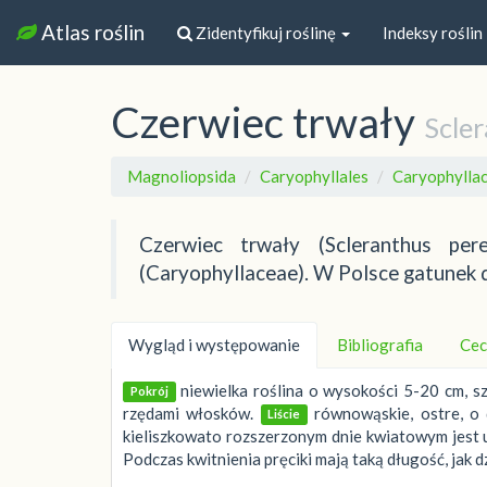
Atlas roślin
Zidentyfikuj roślinę
Indeksy roślin
Czerwiec trwały
Scle
Magnoliopsida
Caryophyllales
Caryophylla
Czerwiec trwały (Scleranthus per
(Caryophyllaceae). W Polsce gatunek do
Wygląd i występowanie
Bibliografia
Cec
niewielka roślina o wysokości 5-20 cm, sz
Pokrój
rzędami włosków.
równowąskie, ostre, o 
Liście
kieliszkowato rozszerzonym dnie kwiatowym jest uk
Podczas kwitnienia pręciki mają taką długość, jak dzi