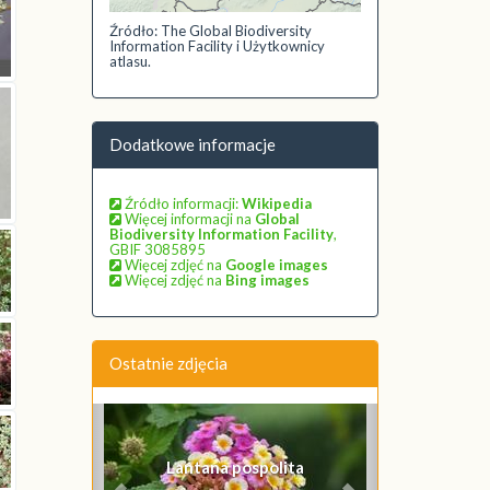
Źródło: The Global Biodiversity
Information Facility i Użytkownicy
atlasu.
Dodatkowe informacje
Źródło informacji:
Wikipedia
Więcej informacji na
Global
Biodiversity Information Facility
,
GBIF 3085895
Więcej zdjęć na
Google images
Więcej zdjęć na
Bing images
Ostatnie zdjęcia
Poprzednie
Następne
Lantana pospolita