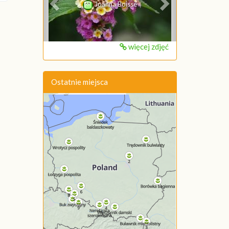
Joanna Boisse
więcej zdjęć
Ostatnie miejsca