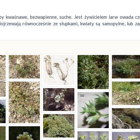
gleby kwaśnawe, bezwapienne, suche. Jest żywicielem larw owada c
 dojrzewają równocześnie ze słupkami, kwiaty są samopylne, lub z