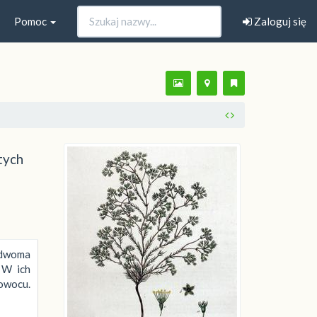
Pomoc
Zaloguj się
tych
 dwoma
 W ich
 owocu.