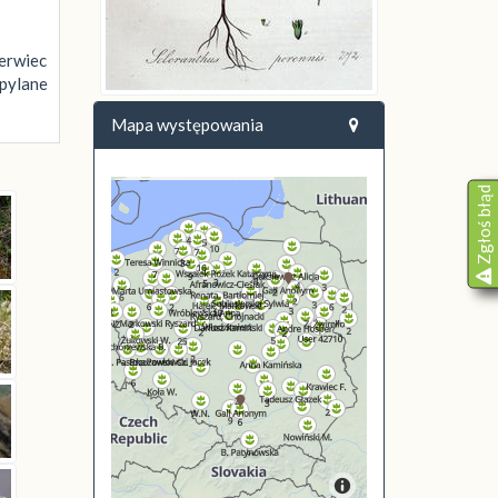
zerwiec
apylane
Mapa występowania
Zgłoś błąd