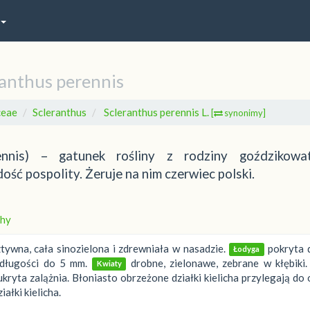
ranthus perennis
ceae
Scleranthus
Scleranthus perennis L.
[
synonimy]
ennis) – gatunek rośliny z rodziny goździkowa
ść pospolity. Żeruje na nim czerwiec polski.
hy
tywna, cała sinozielona i zdrewniała w nasadzie.
pokryta
Łodyga
długości do 5 mm.
drobne, zielonawe, zebrane w kłębiki.
Kwiaty
ryta zalążnia. Błoniasto obrzeżone działki kielicha przylegają do
ałki kielicha.