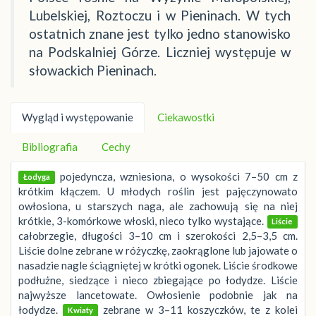
Lubelskiej, Roztoczu i w Pieninach. W tych
ostatnich znane jest tylko jedno stanowisko
na Podskalniej Górze. Liczniej występuje w
słowackich Pieninach.
Wygląd i występowanie
Ciekawostki
Bibliografia
Cechy
pojedyncza, wzniesiona, o wysokości 7–50 cm z
Łodyga
krótkim kłączem. U młodych roślin jest pajęczynowato
owłosiona, u starszych naga, ale zachowują się na niej
krótkie, 3-komórkowe włoski, nieco tylko wystające.
Liście
całobrzegie, długości 3–10 cm i szerokości 2,5–3,5 cm.
Liście dolne zebrane w różyczkę, zaokrąglone lub jajowate o
nasadzie nagle ściągniętej w krótki ogonek. Liście środkowe
podłużne, siedzące i nieco zbiegające po łodydze. Liście
najwyższe lancetowate. Owłosienie podobnie jak na
łodydze.
zebrane w 3–11 koszyczków, te z kolei
Kwiaty