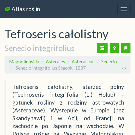
Atlas roślin
Nawi
Tefroseris całolistny
Senecio integrifolius
Magnoliopsida
Asterales
Asteraceae
Senecio
Senecio integrifolius Simonk., 1887
Tefroseris całolistny, starzec polny
(Tephroseris integrifolia (L.) Holub) –
gatunek rośliny z rodziny astrowatych
(Asteraceae). Występuje w Europie (bez
Skandynawii) i w Azji, od Francji na
zachodzie po Japonię na wschodzie. W
Polsce rośnie na Wyżynie Małopolskiej,