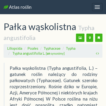
Atlas roślin
Nawi
Pałka wąskolistna
Typha
angustifolia
Liliopsida
Poales
Typhaceae
Typha
Typha angustifolia L.
[
synonimy]
Pałka wąskolistna (Typha angustifolia, L.) –
gatunek roślin należący do rodziny
pałkowatych (Typhaceae). Gatunek szeroko
rozprzestrzeniony. Rośnie dziko w Europie,
Azji, Ameryce Północnej i niektórych krajach
Afryki Północnej W Polsce roślina na niżu
jest dość pospolita, rzadko natomiast