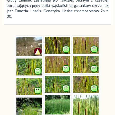
grupy zielenic zasiedlają go rzadziej. Jednym z częściej
porastających pędy pałki wąskolistnej gatunków okrzemek
jest Eunotia lunaris. Genetyka Liczba chromosomów 2n =
30.