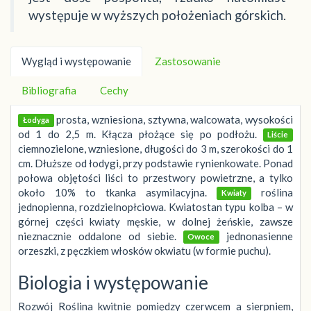
występuje w wyższych położeniach górskich.
Wygląd i występowanie
Zastosowanie
Bibliografia
Cechy
prosta, wzniesiona, sztywna, walcowata, wysokości
Łodyga
od 1 do 2,5 m. Kłącza płożące się po podłożu.
Liście
ciemnozielone, wzniesione, długości do 3 m, szerokości do 1
cm. Dłuższe od łodygi, przy podstawie rynienkowate. Ponad
połowa objętości liści to przestwory powietrzne, a tylko
około 10% to tkanka asymilacyjna.
roślina
Kwiaty
jednopienna, rozdzielnopłciowa. Kwiatostan typu kolba – w
górnej części kwiaty męskie, w dolnej żeńskie, zawsze
nieznacznie oddalone od siebie.
jednonasienne
Owoce
orzeszki, z pęczkiem włosków okwiatu (w formie puchu).
Biologia i występowanie
Rozwój Roślina kwitnie pomiędzy czerwcem a sierpniem,