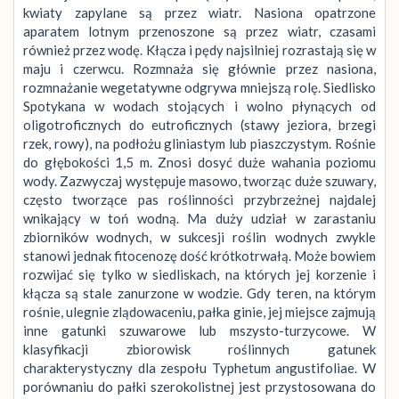
kwiaty zapylane są przez wiatr. Nasiona opatrzone
aparatem lotnym przenoszone są przez wiatr, czasami
również przez wodę. Kłącza i pędy najsilniej rozrastają się w
maju i czerwcu. Rozmnaża się głównie przez nasiona,
rozmnażanie wegetatywne odgrywa mniejszą rolę. Siedlisko
Spotykana w wodach stojących i wolno płynących od
oligotroficznych do eutroficznych (stawy jeziora, brzegi
rzek, rowy), na podłożu gliniastym lub piaszczystym. Rośnie
do głębokości 1,5 m. Znosi dosyć duże wahania poziomu
wody. Zazwyczaj występuje masowo, tworząc duże szuwary,
często tworzące pas roślinności przybrzeżnej najdalej
wnikający w toń wodną. Ma duży udział w zarastaniu
zbiorników wodnych, w sukcesji roślin wodnych zwykle
stanowi jednak fitocenozę dość krótkotrwałą. Może bowiem
rozwijać się tylko w siedliskach, na których jej korzenie i
kłącza są stale zanurzone w wodzie. Gdy teren, na którym
rośnie, ulegnie zlądowaceniu, pałka ginie, jej miejsce zajmują
inne gatunki szuwarowe lub mszysto-turzycowe. W
klasyfikacji zbiorowisk roślinnych gatunek
charakterystyczny dla zespołu Typhetum angustifoliae. W
porównaniu do pałki szerokolistnej jest przystosowana do