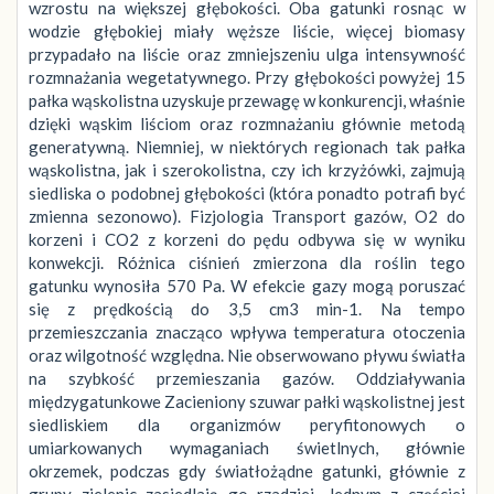
wzrostu na większej głębokości. Oba gatunki rosnąc w
wodzie głębokiej miały węższe liście, więcej biomasy
przypadało na liście oraz zmniejszeniu ulga intensywność
rozmnażania wegetatywnego. Przy głębokości powyżej 15
pałka wąskolistna uzyskuje przewagę w konkurencji, właśnie
dzięki wąskim liściom oraz rozmnażaniu głównie metodą
generatywną. Niemniej, w niektórych regionach tak pałka
wąskolistna, jak i szerokolistna, czy ich krzyżówki, zajmują
siedliska o podobnej głębokości (która ponadto potrafi być
zmienna sezonowo). Fizjologia Transport gazów, O2 do
korzeni i CO2 z korzeni do pędu odbywa się w wyniku
konwekcji. Różnica ciśnień zmierzona dla roślin tego
gatunku wynosiła 570 Pa. W efekcie gazy mogą poruszać
się z prędkością do 3,5 cm3 min-1. Na tempo
przemieszczania znacząco wpływa temperatura otoczenia
oraz wilgotność względna. Nie obserwowano pływu światła
na szybkość przemieszania gazów. Oddziaływania
międzygatunkowe Zacieniony szuwar pałki wąskolistnej jest
siedliskiem dla organizmów peryfitonowych o
umiarkowanych wymaganiach świetlnych, głównie
okrzemek, podczas gdy światłożądne gatunki, głównie z