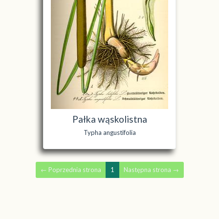
Pałka wąskolistna
Typha angustifolia
←
Poprzednia strona
1
Następna strona
→