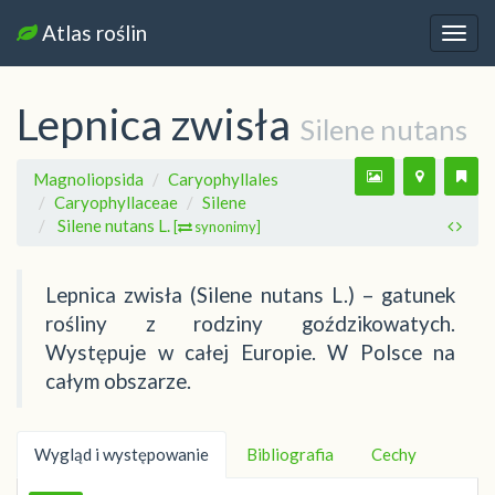
Atlas roślin
Nawi
Lepnica zwisła
Silene nutans
Magnoliopsida
Caryophyllales
Caryophyllaceae
Silene
Silene nutans L.
[
synonimy]
Lepnica zwisła (Silene nutans L.) – gatunek
rośliny z rodziny goździkowatych.
Występuje w całej Europie. W Polsce na
całym obszarze.
Wygląd i występowanie
Bibliografia
Cechy