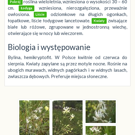
roślina wieloletnia, wzniesiona o wysokości 30 – 60
Pokrój
cm.
wzniesiona, nierozgałęziona, przeważnie
Łodyga
owłosiona.
odziomkowe na długich ogonkach,
Liście
łopatkowe, liście łodygowe lancetowate.
zwisające
Kwiaty
białe lub różowe, zgrupowane w jednostronną wiechę,
otwierające się w nocy lub wieczorem.
Biologia i występowanie
Bylina, hemikryptofit. W Polsce kwitnie od czerwca do
sierpnia. Kwiaty zapylane są przez motyle nocne. Rośnie na
ubogich murawach, widnych pagórkach i w widnych lasach,
zwłaszcza dębowych. Preferuje miejsca słoneczne.