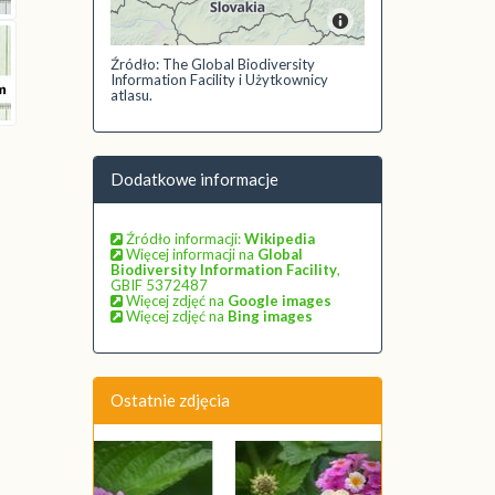
Źródło: The Global Biodiversity
Information Facility i Użytkownicy
atlasu.
Dodatkowe informacje
Źródło informacji:
Wikipedia
Więcej informacji na
Global
Biodiversity Information Facility
,
GBIF 5372487
Więcej zdjęć na
Google images
Więcej zdjęć na
Bing images
Ostatnie zdjęcia
Poprzednie
Następne