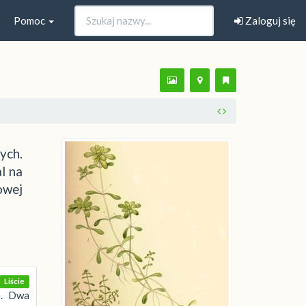
Pomoc
Zaloguj się
ych.
l na
owej
Liście
. Dwa