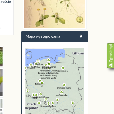
zyście
.
Mapa występowania
Zgłoś błąd