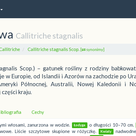
owa
Callitriche stagnalis
Callitriche
Callitriche stagnalis Scop.
[
synonimy]
agnalis Scop.) – gatunek rośliny z rodziny babkowat
 w Europie, od Islandii i Azorów na zachodzie po Ura
meryki Północnej, Australii, Nowej Kaledonii i N
części kraju.
ibliografia
Cechy
tymi włosami, zanurzona w wodzie.
o długości 10–70 cm.
Łodyga
rwowe. Liście szczytowe skupione w różyczkę.
nadwodne
Kwiaty