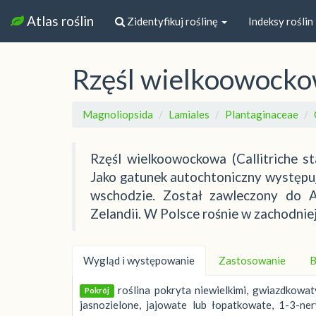
Atlas roślin
Zidentyfikuj roślinę
Indeksy roślin
Rzęśl wielkoowock
Magnoliopsida
Lamiales
Plantaginaceae
Rzęśl wielkoowockowa (Callitriche st
Jako gatunek autochtoniczny występuje
wschodzie. Został zawleczony do A
Zelandii. W Polsce rośnie w zachodniej 
Wygląd i występowanie
Zastosowanie
B
roślina pokryta niewielkimi, gwiazdkowa
Pokrój
jasnozielone, jajowate lub łopatkowate, 1-3-ne