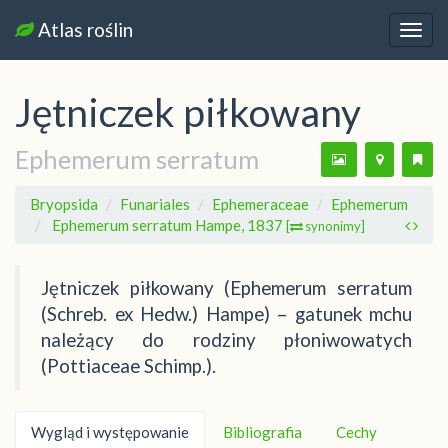
Atlas roślin
Nawi
Jętniczek piłkowany
Ephemerum serratum
Bryopsida
Funariales
Ephemeraceae
Ephemerum
Ephemerum serratum Hampe, 1837
[
synonimy]
Jętniczek piłkowany (Ephemerum serratum
(Schreb. ex Hedw.) Hampe) – gatunek mchu
należący do rodziny płoniwowatych
(Pottiaceae Schimp.).
Wygląd i występowanie
Bibliografia
Cechy