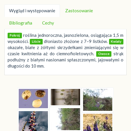
Wygląd i występowanie
Zastosowanie
Bibliografia
Cechy
roślina jednoroczna, jasnozielona, osiągająca 1,5 m
Pokrój
wysokości.
dłoniasto złożone z 7–9 listków.
Liście
Kwiaty
okazałe, białe z żółtymi skrzydełkami zmieniającymi się w
czasie kwitnienia aż do ciemnofioletowych.
strąk
Owoce
podłużny z białymi nasionami spłaszczonymi, jajowatymi o
długości do 10 mm.