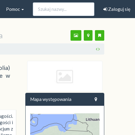
Pomoc
Zaloguj się
a
lia)
ie w
Mapa występowania
ugości.
gości i
cjum z
liczne,