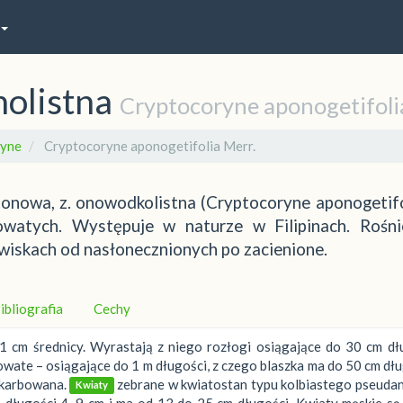
olistna
Cryptocoryne aponogetifoli
ryne
Cryptocoryne aponogetifolia Merr.
tonowa, z. onowodkolistna (Cryptocoryne aponogetifo
kowatych. Występuje w naturze w Filipinach. Rośn
wiskach od nasłonecznionych po zacienione.
ibliografia
Cechy
1 cm średnicy. Wyrastają z niego rozłogi osiągające do 30 cm dł
te – osiągające do 1 m długości, z czego blaszka ma do 50 cm dłu
 karbowana.
zebrane w kwiatostan typu kolbiastego pseudan
Kwiaty
długości 4–9 cm i ma od 13 do 25 cm długości. Kwiaty męskie są 