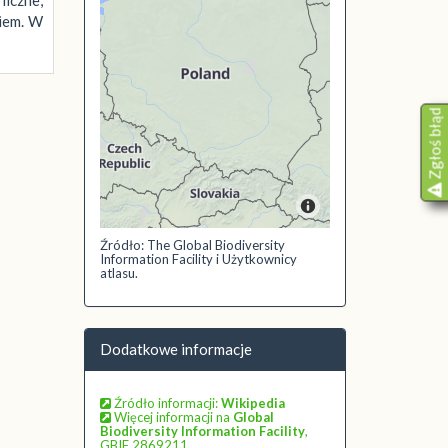
niem. W
Zgłoś błąd
Źródło: The Global Biodiversity
Information Facility i Użytkownicy
atlasu.
Dodatkowe informacje
Źródło informacji:
Wikipedia
Więcej informacji na
Global
Biodiversity Information Facility
,
GBIF 2869211