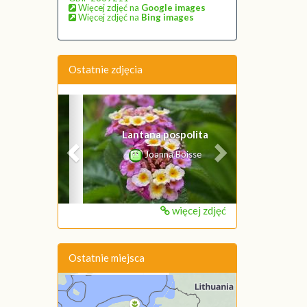
Więcej zdjęć na
Google images
Więcej zdjęć na
Bing images
Ostatnie zdjęcia
Poprzednie
Następne
Lantana pospolita
Joanna Boisse
więcej zdjęć
Ostatnie miejsca