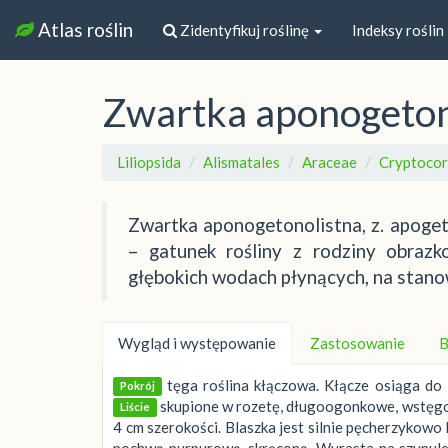
Atlas roślin
Zidentyfikuj roślinę
Indeksy roślin
Zwartka aponogeton
Liliopsida
Alismatales
Araceae
Cryptoco
Zwartka aponogetonolistna, z. apoge
– gatunek rośliny z rodziny obraz
głębokich wodach płynących, na stano
Wygląd i występowanie
Zastosowanie
B
tęga roślina kłączowa. Kłącze osiąga do 
Pokrój
skupione w rozetę, długoogonkowe, wstęgowa
Liście
4 cm szerokości. Blaszka jest silnie pęcherzykowo
pochwą purpurową, skręconą. Wyrasta na szypule 