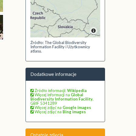
Źródło: The Global Biodiversity
Information Facility i Użytkownicy
atlasu.
Dodatkowe informacje
Źródło informacji:
Wikipedia
Więcej informacji na
Global
Biodiversity Information Facility
,
GBIF 5341289
Więcej zdjęć na
Google images
Więcej zdjęć na
Bing images
Ostatnie zdjęcia