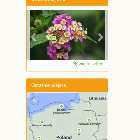
Poprzednie
Następne
Lantana pospolita
Joanna Boisse
więcej zdjęć
Ostatnie miejsca