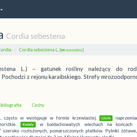
a
Cordia sebestena
ordia
Cordia sebestena L.
[
synonimy]
bestena L.) – gatunek rośliny należący do rod
 Pochodzi z rejonu karaibskiego. Strefy mrozoodporno
ibliografia
Cechy
często w występuje w formie krzewiastej.
naprzemian
Liście
orstkie.
w baldachowatych wiechach na końcach g
Kwiaty
-7 szeroko rozłożonych, pomarszczonych płatków. Pylniki żótawe,
ty pestkowiec długości do 3 cm. Miąższ śluzowaty, słodki.