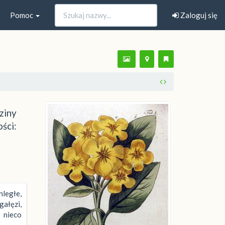
Pomoc
Zaloguj się
ziny
ści:
ległe,
ałęzi,
 nieco