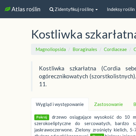
Atlas roślin
Zidentyfikuj roślinę
Indeksy roślin
Kostliwka szkarłatn
Magnoliopsida
Boraginales
Cordiaceae
C
Kostliwka szkarłatna (Cordia se
ogórecznikowatych (szorstkolistnych).
11.
Wygląd i występowanie
Zastosowanie
B
drzewo osiągające wysokość do 10 m, 
Pokrój
szerokoeliptyczne do sercowatych, bardzo sz
jaskrawoczerwone. Zielony zrośnięty kielich, 5
dłuższe od rurki koronowej.
białawy, jajowa