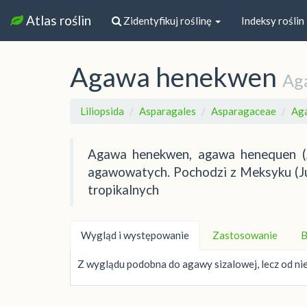
Atlas roślin
Zidentyfikuj roślinę
Indeksy roślin
Agawa henekwen
Ag
Liliopsida
Asparagales
Asparagaceae
Ag
Agawa henekwen, agawa henequen (A
agawowatych. Pochodzi z Meksyku (Ju
tropikalnych
Wygląd i występowanie
Zastosowanie
B
Z wyglądu podobna do agawy sizalowej, lecz od niej