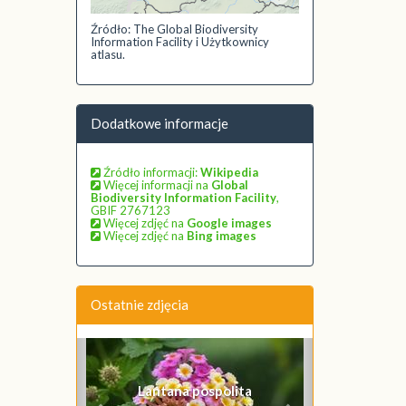
Źródło: The Global Biodiversity
Information Facility i Użytkownicy
atlasu.
Dodatkowe informacje
Źródło informacji:
Wikipedia
Więcej informacji na
Global
Biodiversity Information Facility
,
GBIF 2767123
Więcej zdjęć na
Google images
Więcej zdjęć na
Bing images
Ostatnie zdjęcia
Poprzednie
Następne
Lantana pospolita