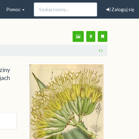
Pomoc
Zaloguj się
ziny
jach