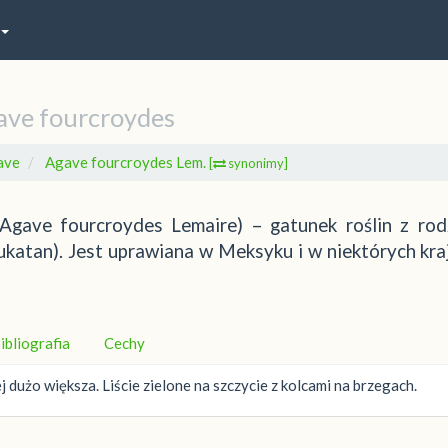
ave fourcroydes
ave
Agave fourcroydes Lem.
[
synonimy]
gave fourcroydes Lemaire) – gatunek roślin z rod
katan). Jest uprawiana w Meksyku i w niektórych kra
ibliografia
Cechy
 dużo większa. Liście zielone na szczycie z kolcami na brzegach.