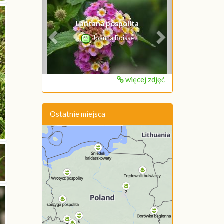
Poprzednie
Następne
Lantana pospolita
Joanna Boisse
więcej zdjęć
Ostatnie miejsca