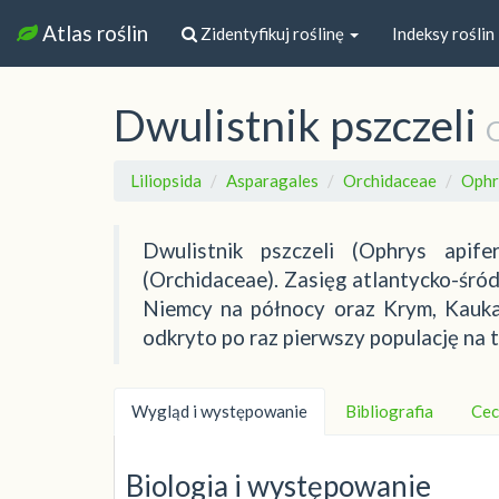
Atlas roślin
Zidentyfikuj roślinę
Indeksy roślin
Dwulistnik pszczeli
O
Liliopsida
Asparagales
Orchidaceae
Ophr
Dwulistnik pszczeli (Ophrys apif
(Orchidaceae). Zasięg atlantycko-śród
Niemcy na północy oraz Krym, Kauka
odkryto po raz pierwszy populację na 
Wygląd i występowanie
Bibliografia
Cec
Biologia i występowanie