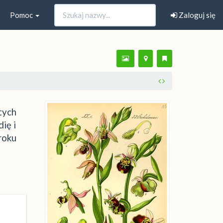
Pomoc
Zaloguj się
tych
ię i
roku