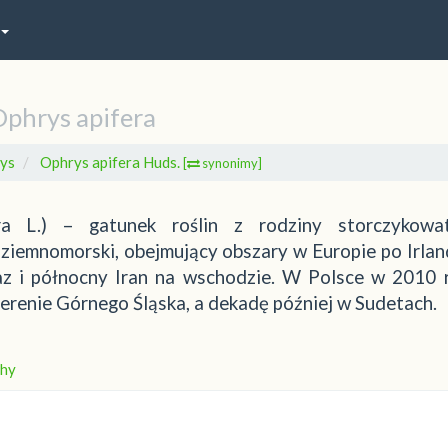
phrys apifera
ys
Ophrys apifera Huds.
[
synonimy]
era L.) – gatunek roślin z rodziny storczykowa
ziemnomorski, obejmujący obszary w Europie po Irland
z i północny Iran na wschodzie. W Polsce w 2010 
terenie Górnego Śląska, a dekadę później w Sudetach.
hy