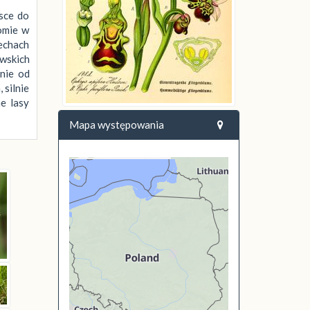
sce do
omie w
echach
wskich
nie od
 silnie
ne lasy
Mapa występowania