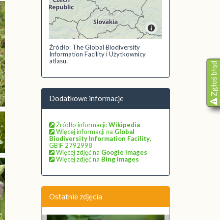
Źródło: The Global Biodiversity
Information Facility i Użytkownicy
atlasu.
Zgłoś błąd
Dodatkowe informacje
Źródło informacji:
Wikipedia
Więcej informacji na
Global
Biodiversity Information Facility
,
GBIF 2792998
Więcej zdjęć na
Google images
Więcej zdjęć na
Bing images
Ostatnie zdjęcia