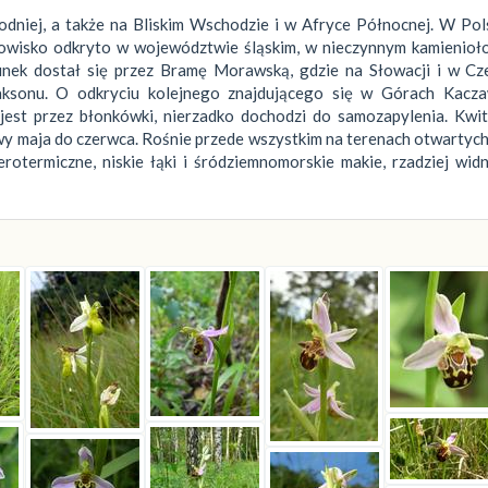
dniej, a także na Bliskim Wschodzie i w Afryce Północnej. W Pol
nowisko odkryto w województwie śląskim, w nieczynnym kamienioł
tunek dostał się przez Bramę Morawską, gdzie na Słowacji i w Cz
aksonu. O odkryciu kolejnego znajdującego się w Górach Kacza
jest przez błonkówki, nierzadko dochodzi do samozapylenia. Kwit
y maja do czerwca. Rośnie przede wszystkim na terenach otwartych,
otermiczne, niskie łąki i śródziemnomorskie makie, rzadziej wid