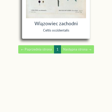
Wiązowiec zachodni
Celtis occidentalis
←
Poprzednia strona
1
Następna strona
→