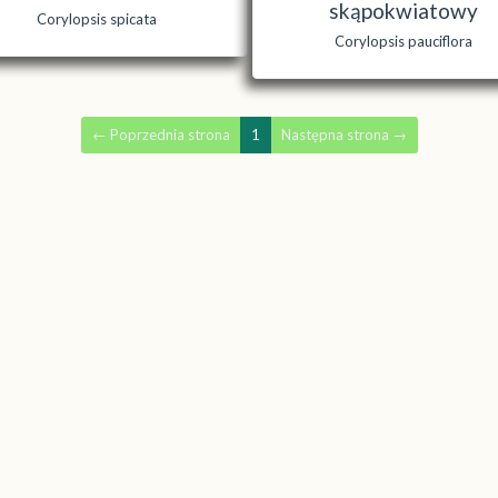
skąpokwiatowy
Corylopsis spicata
Corylopsis pauciflora
←
Poprzednia strona
1
Następna strona
→