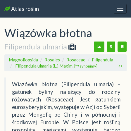
Atlas roślin
Nawi
Wiązówka błotna
Filipendula ulmaria
Magnoliopsida
Rosales
Rosaceae
Filipendula
Filipendula ulmaria (L.) Maxim.
[
synonimy]
Wiązówka błotna (Filipendula ulmaria) –
gatunek byliny należący do rodziny
różowatych (Rosaceae). Jest gatunkiem
eurosyberyjskim, występuje w Azji od Syberii
przez Mongolię po Chiny i w północnej i
środkowej Europie. W Polsce jest rośliną
pospolitą, miejscami występuje bardzo