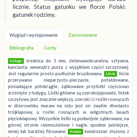
licznie. Status gatunku we florze Polski:
gatunek rodzimy.
Wygląd i występowanie
Zastosowanie
Bibliografia
Cechy
średnica do 5 mm, zielonawobrunatna, sztywna,
Łodyga
kanciasta, wewnątrz pusta z wyjątkiem części szczytowej.
Jest regularnie prosto podłużnie bruzdowana.
liście
Liście
przerywano nieparzysto-pierzaste, pofałdowane,
posiadające półokrągłe, ząbkowane przylistki częściowo
zrośnięte z łodygą. Listki główne są szerokojajowate, listek
szczytowy jest znacznie większy, szeroki. U roślin rosnących
w zbiorowisku muraw na niżu jest on zwykle dłoniasto
trójklapowy, u roślin rosnących w wilgotnych lasach
pięcioklapowy. Wszystkie listki są podwójnie ząbkowane, na
górnej stronie ciemnozielone i nagie, spodem jaśniejsze,
mniej lub bardziej filcowane.
kwiatostan złożony z
Kwiaty