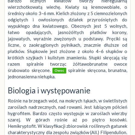
bardzo licznych kwiatów tworzy nieregularną
wierzchotkowatą wiechę. Kwiaty są kremowobiałe, o
średnicy około 3–6 mm. Kielich złożony z 5 ciemnozielonych
odgiętych i owłosionych działek przyrośniętych do
wypukłego dna kwiatowego. Obecnych jest 5 wolnych,
łatwo opadających, jasnożółtych płatków korony,
jajowatych, wyraźnie zwężonych u podstawy. Pręciki są
liczne, o zaokrąglonych pylnikach, znacznie dłuższe od
płatków. Słupkowie jest złożone z około 4–6 słupków o
krótkich szyjkach i kulistym znamieniu. Słupki skręcają się
razem spiralnie tworząc żółtawobrunatne owoce
śrubowato skręcone.
spiralnie skręcona, brunatna,
Owoc
jednonasienna niełupka.
Biologia i występowanie
Rośnie na brzegach wód, na mokrych łąkach, w świetlistych
zaroślach nadrzecznych, nad rowami. Jest lubiącym półcień
hygrofitem. Bardzo często występuje w zaroślach wierzby
szarej. W górach rośnie aż po piętro kosówki.
Hemikryptofit. W klasyfikacji zbiorowisk roślinnych gatunek
charakterystyczny dla zespołu związków (All.) Filipendulion.