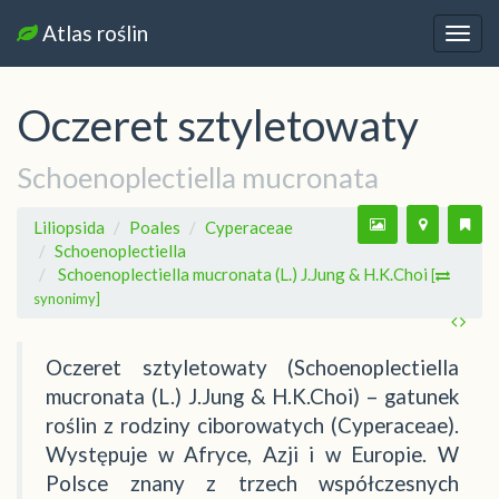
Atlas roślin
Nawi
Oczeret sztyletowaty
Schoenoplectiella mucronata
Liliopsida
Poales
Cyperaceae
Schoenoplectiella
Schoenoplectiella mucronata (L.) J.Jung & H.K.Choi
[
synonimy]
Oczeret sztyletowaty (Schoenoplectiella
mucronata (L.) J.Jung & H.K.Choi) – gatunek
roślin z rodziny ciborowatych (Cyperaceae).
Występuje w Afryce, Azji i w Europie. W
Polsce znany z trzech współczesnych