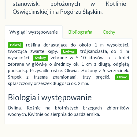
stanowisk, położonych w Kotlinie
Oświęcimskiej i na Pogórzu Śląskim.
Wygląd i występowanie
Bibliografia
Cechy
roślina dorastająca do około 1 m wysokości,
Pokrój
tworząca zwarte kępy.
trójkanciasta, do 1 m
Łodyga
wysokości.
zebrane w 5-10 kłosów, te z kolei
Kwiaty
zebrane w główkę o średnicy ok. 1 cm z długą, odgiętą
podsadką. Przysadki ostre. Okwiat złożony z 6 szczecinek.
Słupek z trzema znamionami, trzy pręciki.
Owoc
spłaszczony orzeszek długości ok. 2 mm.
Biologia i występowanie
Bylina. Rośnie na błotnistych brzegach zbiorników
wodnych. Kwitnie od sierpnia do października.