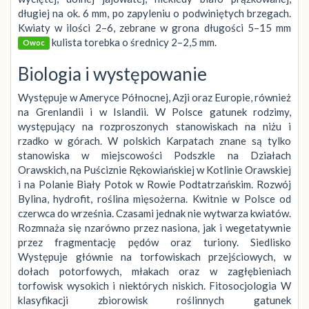
długiej na ok. 6 mm, po zapyleniu o podwiniętych brzegach.
Kwiaty w ilości 2–6, zebrane w grona długości 5–15 mm
kulista torebka o średnicy 2–2,5 mm.
Owoc
Biologia i występowanie
Występuje w Ameryce Północnej, Azji oraz Europie, również
na Grenlandii i w Islandii. W Polsce gatunek rodzimy,
występujący na rozproszonych stanowiskach na niżu i
rzadko w górach. W polskich Karpatach znane są tylko
stanowiska w miejscowości Podszkle na Działach
Orawskich, na Puściznie Rękowiańskiej w Kotlinie Orawskiej
i na Polanie Biały Potok w Rowie Podtatrzańskim. Rozwój
Bylina, hydrofit, roślina mięsożerna. Kwitnie w Polsce od
czerwca do września. Czasami jednak nie wytwarza kwiatów.
Rozmnaża się nzarówno przez nasiona, jak i wegetatywnie
przez fragmentację pędów oraz turiony. Siedlisko
Występuje głównie na torfowiskach przejściowych, w
dołach potorfowych, młakach oraz w zagłębieniach
torfowisk wysokich i niektórych niskich. Fitosocjologia W
klasyfikacji zbiorowisk roślinnych gatunek