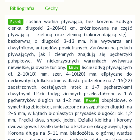
Bibliografia
Cechy
roślina wodna pływająca, bez korzeni. Łodyga
Pokrój
cienka, długości 2–20(40) cm, zróżnicowana na część
pływającą – zieloną oraz ziemną (zakorzeniającą się) –
bezbarwną o długości 3–13 mm. Nie wytwarza ani
chwytników, ani pędów powietrznych. Zarówno na pędach
pływających, jak i ziemnych znajdują się pęcherzyki
pułapkowe. W niekorzystnych warunkach wytwarza
niewielkie, jajowate turiony.
liście łodyg pływających
Liście
dł. 2–10(18) mm, szer. 4–10(20) mm, eliptyczne do
nerkowatych, kilkukrotnie widlasto podzielone na 7–15(22)
zaostrzonych, odstających łatek z 1–7 pęcherzykami
chwytnymi. Liście łodyg ziemnych przekształcone w 1–6
pęcherzyków długich na 1–2 mm.
obupłciowe, o
Kwiaty
symetrii grzbiecistej, umieszczone na szypułkach długich na
2–6 mm, w kątach błoniastych przysadek długości ok. 1,2
mm. Pręciki dwa, słupek jeden. Działki kielicha i korony
dwuwargowe. Działki kielicha o kształcie okrągławym, tępe.
Korona długa na 5–11 mm, bladożółta, o górnej wardze
wyciętej, dolnej jajowatej, niekiedy biało prążkowanej,