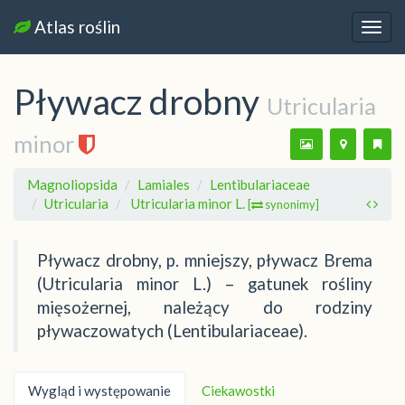
Atlas roślin
Nawi
Pływacz drobny
Utricularia
minor
Magnoliopsida
Lamiales
Lentibulariaceae
Utricularia
Utricularia minor L.
[
synonimy]
Pływacz drobny, p. mniejszy, pływacz Brema
(Utricularia minor L.) – gatunek rośliny
mięsożernej, należący do rodziny
pływaczowatych (Lentibulariaceae).
Wygląd i występowanie
Ciekawostki