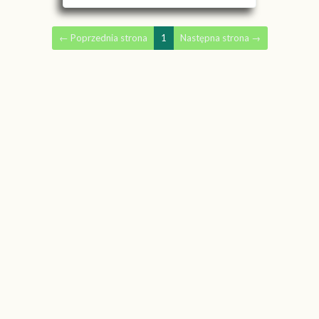
←
Poprzednia strona
1
Następna strona
→