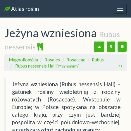
Atlas roślin
Nawi
Jeżyna wzniesiona
Rubus
nessensis
Magnoliopsida
Rosales
Rosaceae
Rubus
Rubus nessensis Hall
[
synonimy]
Jeżyna wzniesiona (Rubus nessensis Hall) –
gatunek rośliny wieloletniej z rodziny
różowatych (Rosaceae). Występuje w
Europie; w Polsce spotykana na obszarze
całego kraju, przy czym jest bardziej
pospolita w części południowo-wschodniej,
a rzadsza wzdłuż zachodniej granicy.