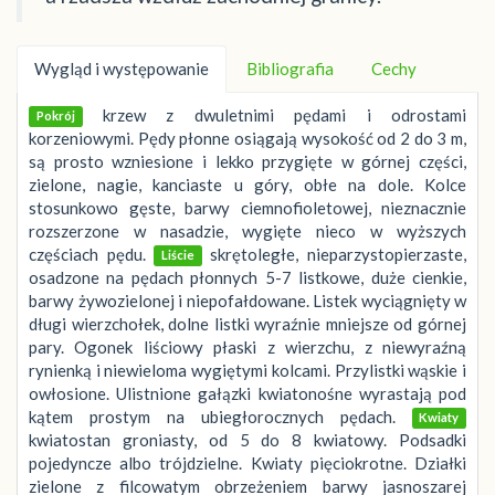
Wygląd i występowanie
Bibliografia
Cechy
krzew z dwuletnimi pędami i odrostami
Pokrój
korzeniowymi. Pędy płonne osiągają wysokość od 2 do 3 m,
są prosto wzniesione i lekko przygięte w górnej części,
zielone, nagie, kanciaste u góry, obłe na dole. Kolce
stosunkowo gęste, barwy ciemnofioletowej, nieznacznie
rozszerzone w nasadzie, wygięte nieco w wyższych
częściach pędu.
skrętoległe, nieparzystopierzaste,
Liście
osadzone na pędach płonnych 5-7 listkowe, duże cienkie,
barwy żywozielonej i niepofałdowane. Listek wyciągnięty w
długi wierzchołek, dolne listki wyraźnie mniejsze od górnej
pary. Ogonek liściowy płaski z wierzchu, z niewyraźną
rynienką i niewieloma wygiętymi kolcami. Przylistki wąskie i
owłosione. Ulistnione gałązki kwiatonośne wyrastają pod
kątem prostym na ubiegłorocznych pędach.
Kwiaty
kwiatostan groniasty, od 5 do 8 kwiatowy. Podsadki
pojedyncze albo trójdzielne. Kwiaty pięciokrotne. Działki
zielone z filcowatym obrzeżeniem barwy jasnoszarej