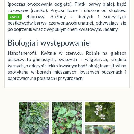
(podczas owocowania odgięte). Płatki barwy białej, bądź
różowawe (rzadko). Pręciki liczne i dłuższe od słupków.
zbiorowy, złożony z licznych i soczystych
Owoc
pestkowców barwy czerwonawobrunatnej, odrywający się
po dojrzeniu wraz z wypukłym dnem kwiatowym. Jadalny.
Biologia i występowanie
Nanofanerofit. Kwitnie w czerwcu. Rośnie na glebach
piaszczysto-gliniastych, świeżych i wilgotnych, średnio
żyznych, o odczynie lekko kwaśnym bądź obojętnym. Roślina
spotykana w borach mieszanych, kwaśnych buczynach i
dąbrowach, na polanach i przydrożach.