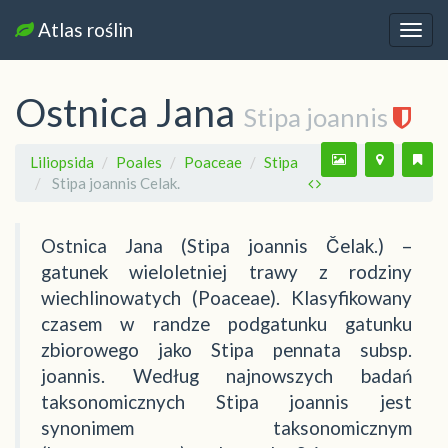
Atlas roślin
Nawi
Ostnica Jana
Stipa joannis
Liliopsida
Poales
Poaceae
Stipa
Stipa joannis Celak.
Ostnica Jana (Stipa joannis Čelak.) –
gatunek wieloletniej trawy z rodziny
wiechlinowatych (Poaceae). Klasyfikowany
czasem w randze podgatunku gatunku
zbiorowego jako Stipa pennata subsp.
joannis. Według najnowszych badań
taksonomicznych Stipa joannis jest
synonimem taksonomicznym