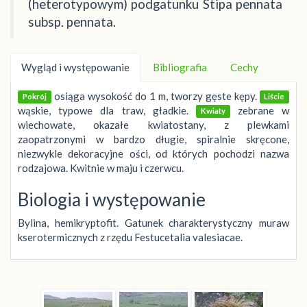
(heterotypowym) podgatunku Stipa pennata
subsp. pennata.
Wygląd i występowanie
Bibliografia
Cechy
osiąga wysokość do 1 m, tworzy gęste kępy.
Pokrój
Liście
wąskie, typowe dla traw, gładkie.
zebrane w
Kwiaty
wiechowate, okazałe kwiatostany, z plewkami
zaopatrzonymi w bardzo długie, spiralnie skręcone,
niezwykle dekoracyjne ości, od których pochodzi nazwa
rodzajowa. Kwitnie w maju i czerwcu.
Biologia i występowanie
Bylina, hemikryptofit. Gatunek charakterystyczny muraw
kserotermicznych z rzędu Festucetalia valesiacae.