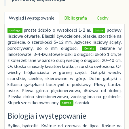
Wygląd i występowanie
Bibliografia
Cechy
proste źdźbło o wysokości 1-2 m.
pochwy
Łodyga
Liście
liściowe otwarte. Blaszki żywozielone, płaskie, szorstkie na
grzbiecie, o szerokości 5–12 mm. Języczek liściowy ścięty,
porozrywany, do 6 mm długości.
zebrane w
Kwiaty
lancetowate, 3-4-kwiatowe kłoski o długości około 1 cm, te
z kolei zebrane w bardzo dużą wiechę o długości 20–40 cm.
Oś kłoska u nasady kwiatów krótko, szorstko owłosiona. Oś
wiechy trójkanciasta w górnej części. Gałązki wiechy
szorstkie, cienkie, skierowane w górę. Dolne gałązki z
kilkoma gałązkami bocznymi u podstawy. Plewy bardzo
ostre. Plewa górna pięcionerwowa, dłuższa od dolnej.
Plewka dolna siedmionerwowa, zaokrąglona na grzbiecie.
Słupek szorstko owłosiony.
ziarniak.
Owoc
Biologia i występowanie
Bylina, hydrofit. Kwitnie od czerwca do lipca. Rośnie na