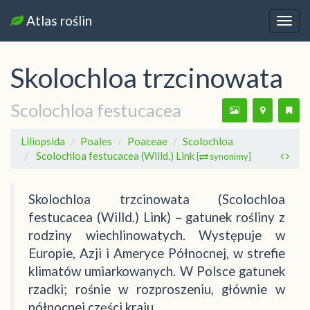
Atlas roślin
Nawi
Skolochloa trzcinowata
Scolochloa festucacea
Liliopsida
Poales
Poaceae
Scolochloa
Scolochloa festucacea (Willd.) Link
[
synonimy]
Skolochloa trzcinowata (Scolochloa
festucacea (Willd.) Link) – gatunek rośliny z
rodziny wiechlinowatych. Występuje w
Europie, Azji i Ameryce Północnej, w strefie
klimatów umiarkowanych. W Polsce gatunek
rzadki; rośnie w rozproszeniu, głównie w
północnej części kraju.