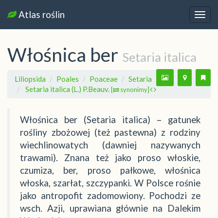
Atlas roślin
Nawi
Włośnica ber
Setaria italica
Liliopsida
Poales
Poaceae
Setaria
Setaria italica (L.) P.Beauv.
[
synonimy]
Włośnica ber (Setaria italica) – gatunek
rośliny zbożowej (też pastewna) z rodziny
wiechlinowatych (dawniej nazywanych
trawami). Znana też jako proso włoskie,
czumiza, ber, proso pałkowe, włośnica
włoska, szarłat, szczypanki. W Polsce rośnie
jako antropofit zadomowiony. Pochodzi ze
wsch. Azji, uprawiana głównie na Dalekim